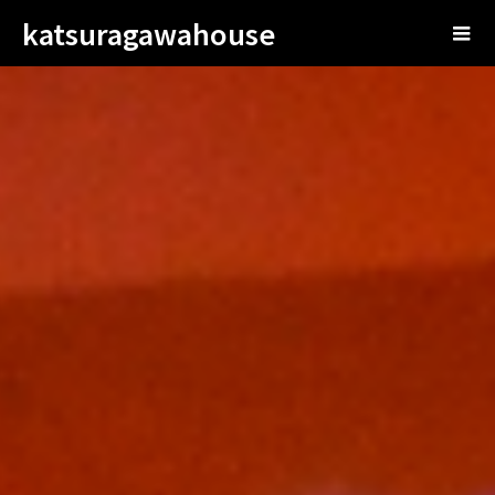
katsuragawahouse